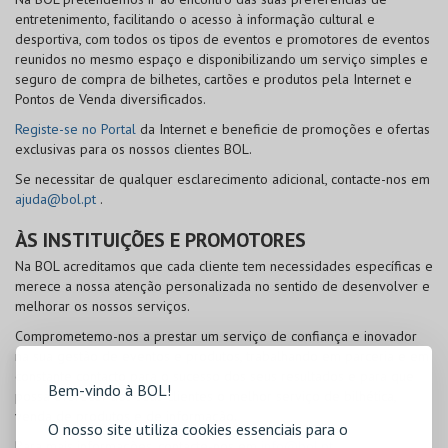
entretenimento, facilitando o acesso à informação cultural e
desportiva, com todos os tipos de eventos e promotores de eventos
reunidos no mesmo espaço e disponibilizando um serviço simples e
seguro de compra de bilhetes, cartões e produtos pela Internet e
Pontos de Venda diversificados.
Registe-se no Portal
da Internet e beneficie de promoções e ofertas
exclusivas para os nossos clientes
BOL
.
Se necessitar de qualquer esclarecimento adicional, contacte-nos em
ajuda@bol.pt
.
ÀS INSTITUIÇÕES E PROMOTORES
Na
BOL
acreditamos que cada cliente tem necessidades específicas e
merece a nossa atenção personalizada no sentido de desenvolver e
melhorar os nossos serviços.
Comprometemo-nos a prestar um serviço de confiança e inovador
na sua gestão de eventos e produtos, trabalhando em parceria e em
constante contacto para o sucesso dos seus resultados e para que
Bem-vindo à BOL!
possa oferecer aos seus clientes o melhor serviço de bilhética,
venda de produtos e de informação.
O nosso site utiliza cookies essenciais para o
Para mais informações, contacte-nos em
info@bol.pt
.