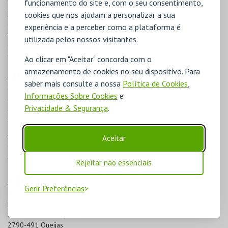
funcionamento do site e, com o seu consentimento,
No Portal da
cookies que nos ajudam a personalizar a sua
BOL
na Internet é disponibilizada uma área própria para
cada Instituição, da sua responsabilidade, que permite apresentar
experiência e a perceber como a plataforma é
toda a história, informações e pessoas que contribuem para a
utilizada pelos nossos visitantes.
grandeza da entidade e promover os espetáculos e eventos que
dispõe.
Ao clicar em "Aceitar" concorda com o
armazenamento de cookies no seu dispositivo. Para
AOS PRESTADORES DE SERVIÇOS
saber mais consulte a nossa
Política de Cookies
,
O aumento do âmbito dos serviços prestados por qualquer
Informações Sobre Cookies
e
estabelecimento é reconhecido como uma mais-valia para os seus
Privacidade & Segurança
.
clientes que encontram no mesmo espaço a oportunidade de
satisfazer várias necessidades.
A
BOL
dispõe de serviços que podem ajudá-lo a diversificar a gama
Aceitar
de produtos fornecidos.
Para mais informações, contacte-nos em
info@bol.pt
.
Rejeitar não essenciais
A EMPRESA
Gerir Preferências
Etnaga
, Consultores Sistemas de Informação, Lda.
Nº Contribuinte: 502669730
Rua Cesário Verde, 35-E
2790-491 Queijas